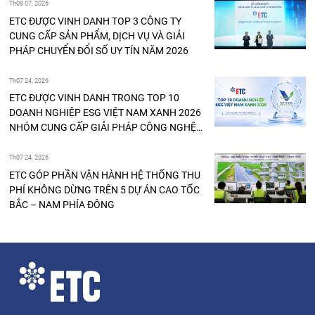
Th08 07, 2026
ETC ĐƯỢC VINH DANH TOP 3 CÔNG TY
CUNG CẤP SẢN PHẨM, DỊCH VỤ VÀ GIẢI
PHÁP CHUYỂN ĐỔI SỐ UY TÍN NĂM 2026
Th07 24, 2026
ETC ĐƯỢC VINH DANH TRONG TOP 10
DOANH NGHIỆP ESG VIỆT NAM XANH 2026
NHÓM CUNG CẤP GIẢI PHÁP CÔNG NGHỆ
THÔNG TIN
Th07 24, 2026
ETC GÓP PHẦN VẬN HÀNH HỆ THỐNG THU
PHÍ KHÔNG DỪNG TRÊN 5 DỰ ÁN CAO TỐC
BẮC – NAM PHÍA ĐÔNG