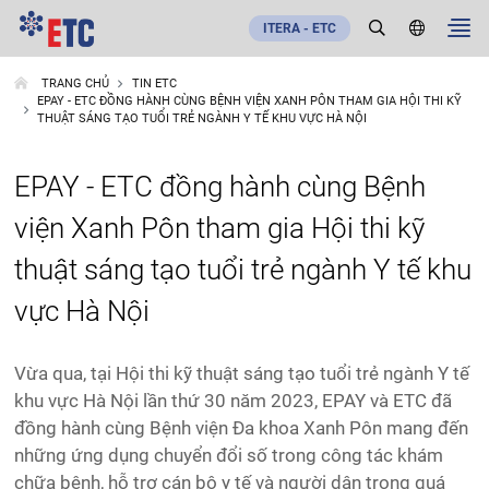
ITERA - ETC
TRANG CHỦ
TIN ETC
EPAY - ETC ĐỒNG HÀNH CÙNG BỆNH VIỆN XANH PÔN THAM GIA HỘI THI KỸ
THUẬT SÁNG TẠO TUỔI TRẺ NGÀNH Y TẾ KHU VỰC HÀ NỘI
EPAY - ETC đồng hành cùng Bệnh
viện Xanh Pôn tham gia Hội thi kỹ
thuật sáng tạo tuổi trẻ ngành Y tế khu
vực Hà Nội
Vừa qua, tại Hội thi kỹ thuật sáng tạo tuổi trẻ ngành Y tế
khu vực Hà Nội lần thứ 30 năm 2023, EPAY và ETC đã
đồng hành cùng Bệnh viện Đa khoa Xanh Pôn mang đến
những ứng dụng chuyển đổi số trong công tác khám
chữa bệnh, hỗ trợ cán bộ y tế và người dân trong quá