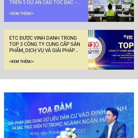
TRÊN 5 DỰ ÁN CAO TỐC BẮC –
NAM PHÍA ĐÔNG
<XEM THÊM/>
ETC ĐƯỢC VINH DANH TRONG
TOP 3 CÔNG TY CUNG CẤP SẢN
PHẨM, DỊCH VỤ VÀ GIẢI PHÁP
CHUYỂN ĐỔI SỐ UY TÍN NĂM
<XEM THÊM/>
2026