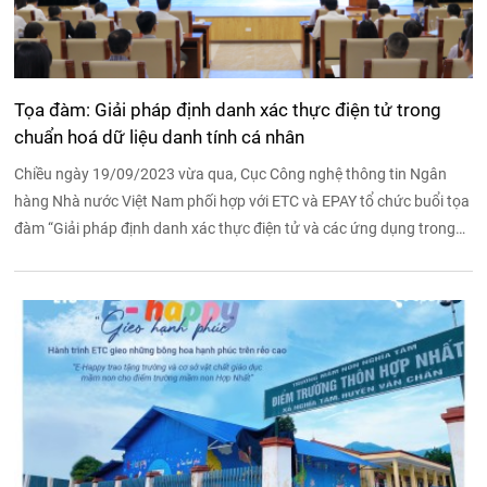
Tọa đàm: Giải pháp định danh xác thực điện tử trong
chuẩn hoá dữ liệu danh tính cá nhân
Chiều ngày 19/09/2023 vừa qua, Cục Công nghệ thông tin Ngân
hàng Nhà nước Việt Nam phối hợp với ETC và EPAY tổ chức buổi tọa
đàm “Giải pháp định danh xác thực điện tử và các ứng dụng trong
chuyển đổi số ngành ngân hàng”, mang đến những giải pháp cho
vấn đề xác thực danh tính, dữ liệu, cũng như ứng dụng các ưu điểm
của hệ thống Cơ sở dữ liệu quốc gia về dân cư - Đề án 06.