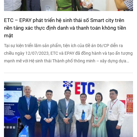
ETC – EPAY phát triển hệ sinh thái số Smart city trên
nền tảng xác thực định danh và thanh toán không tiền
mặt
Tại sự kiện triển lãm sản phẩm, tiện ích của Đề án 06/CP diễn ra
chiều ngày 12/07/2023, ETC và EPAY đã đồng hành và tạo ấn tượng
mạnh mẽ với Hệ sinh thái Thành phố thông minh – xây dựng dựa
trên giải pháp xác thực CCCD gắn chip, đáp ứng nhu cầu toàn diện
từ công dân số, đến chính phủ số của các tỉnh, thành phố.