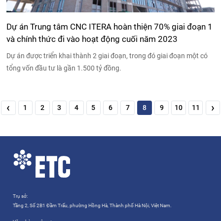
Dự án Trung tâm CNC ITERA hoàn thiện 70% giai đoạn 1
và chính thức đi vào hoạt động cuối năm 2023
Dự án được triển khai thành 2 giai đoạn, trong đó giai đoạn một có
tổng vốn đầu tư là gần 1.500 tỷ đồng.
‹
›
1
2
3
4
5
6
7
8
9
10
11
Trụ sở:
Tầng 2, Số 2B1 Đầm Trấu, phường Hồng Hà, Thành phố Hà Nội, Việt Nam.