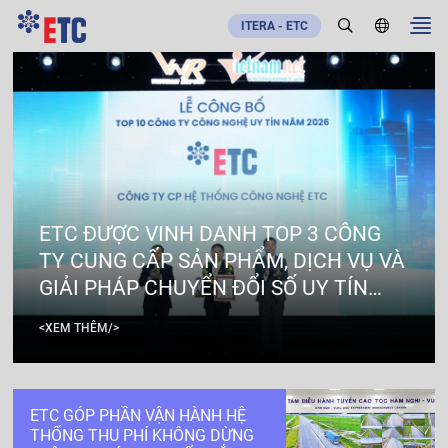
ITERA - ETC
ETC ĐƯỢC VINH DANH TOP 3 CÔNG
TY CUNG CẤP SẢN PHẨM, DỊCH VỤ VÀ
GIẢI PHÁP CHUYỂN ĐỔI SỐ UY TÍN
NĂM 2026
<XEM THÊM/>
ETC GÓP PHẦN VẬN HÀNH HỆ
THỐNG THU PHÍ KHÔNG DỪNG