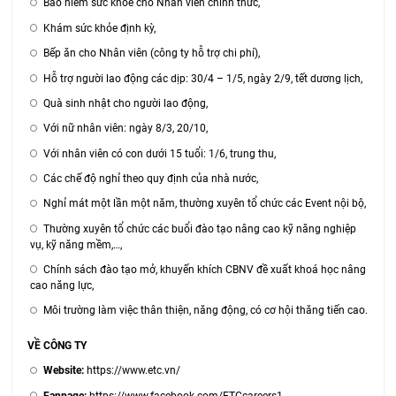
Bảo hiểm sức khỏe cho Nhân viên chính thức,
Khám sức khỏe định kỳ,
Bếp ăn cho Nhân viên (công ty hỗ trợ chi phí),
Hỗ trợ người lao động các dịp: 30/4 – 1/5, ngày 2/9, tết dương lịch,
Quà sinh nhật cho người lao động,
Với nữ nhân viên: ngày 8/3, 20/10,
Với nhân viên có con dưới 15 tuổi: 1/6, trung thu,
Các chế độ nghỉ theo quy định của nhà nước,
Nghỉ mát một lần một năm, thường xuyên tổ chức các Event nội bộ,
Thường xuyên tổ chức các buổi đào tạo nâng cao kỹ năng nghiệp
vụ, kỹ năng mềm,…,
Chính sách đào tạo mở, khuyến khích CBNV đề xuất khoá học nâng
cao năng lực,
Môi trường làm việc thân thiện, năng động, có cơ hội thăng tiến cao.
VỀ CÔNG TY
Website:
https://www.etc.vn/
Fanpage:
https://www.facebook.com/ETCcareers1