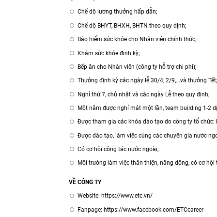
Chế độ lương thưởng hấp dẫn;
Chế độ BHYT, BHXH, BHTN theo quy định;
Bảo hiểm sức khỏe cho Nhân viên chính thức;
Khám sức khỏe định kỳ;
Bếp ăn cho Nhân viên (công ty hỗ trợ chi phí);
Thưởng định kỳ các ngày lễ 30/4, 2/9,...và thưởng Tết
Nghỉ thứ 7, chủ nhật và các ngày Lễ theo quy định;
Một năm được nghỉ mát một lần, team building 1-2 
Được tham gia các khóa đào tạo do công ty tổ chức
Được đào tạo, làm việc cùng các chuyên gia nước ngo
Có cơ hội công tác nước ngoài;
Môi trường làm việc thân thiện, năng động, có cơ hội 
VỀ CÔNG TY
Website:
https://www.etc.vn/
Fanpage: https://www.facebook.com/ETCcareer