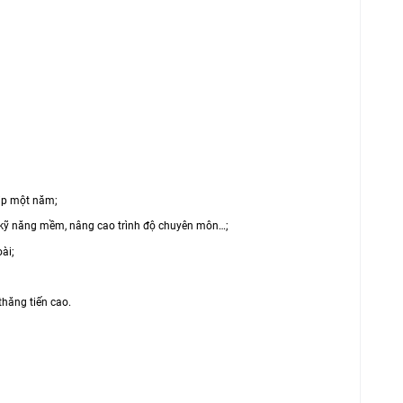
;
dịp một năm;
: kỹ năng mềm, nâng cao trình độ chuyên môn…;
ài;
thăng tiến cao.