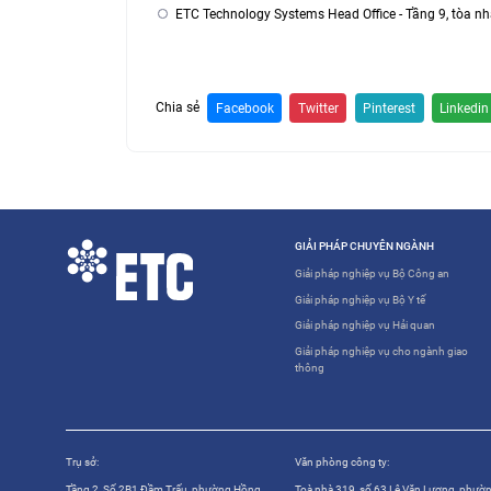
ETC Technology Systems Head Office - Tầng 9, tòa 
Chia sẻ
Facebook
Twitter
Pinterest
Linkedin
GIẢI PHÁP CHUYÊN NGÀNH
Giải pháp nghiệp vụ Bộ Công an
Giải pháp nghiệp vụ Bộ Y tế
Giải pháp nghiệp vụ Hải quan
Giải pháp nghiệp vụ cho ngành giao
thông
Trụ sở:
Văn phòng công ty:
Tầng 2, Số 2B1 Đầm Trấu, phường Hồng
Toà nhà 319, số 63 Lê Văn Lương, phườ