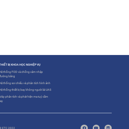
THIẾT BỊ KHOA HỌC NGHIỆP VỤ
Hệ thống FOD và chống xâm nhập
đường băng
Hệ thống soi chiếu và phân tích hình ảnh
Hệ thống thiết bị bay không người lái UAS
Máy phân tích và phát hiện ma tuý cầm
tay
© ETC 2022