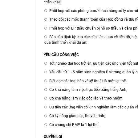
triển khai;
Phối hợp với các phòng ban/khách hàng xử lý các rủi
Theo dõi các mốc thanh toán của Hợp đồng và thu h
Phối hợp với BP thầu chuẩn bị hồ sơ thầu và đàm ph
Báo cáo định kỳ cho các cấp liên quan về tiến độ, hi
quá trình triển khai dự án;
YÊU CẦU CÔNG VIỆC
Tốt nghiệp đại học trở lên, ưu tiên các ứng viên tốt ng
Yêu cầu từ 1 - 5 năm kinh nghiệm PM trong quản lý 
Biết đọc các loại bản vẽ kỹ thuật là một lợi thế;
Có khả năng làm việc trực tiếp bằng tiếng Anh;
Có khả năng làm việc độc lập và theo nhóm;
Ưu tiên các ứng viên có kinh nghiệm làm các dự án v
Có kỹ năng giao tiếp, thuyết trình;
Có chứng chỉ PMP là 1 lợi thế.
QUYỀN LỢI