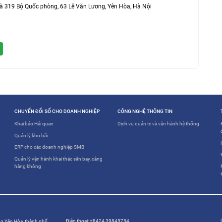
nhà 319 Bộ Quốc phòng, 63 Lê Văn Lương, Yên Hòa, Hà Nội
CHUYỂN ĐỔI SỐ CHO DOANH NGHIỆP
CÔNG NGHỆ THÔNG TIN
Khai báo Hải quan
Dịch vụ quản trị và vận hành hệ thống
Quản lý kho bãi
ERP cho các doanh nghiệp SMB
Quản lý vận hành khai thác sân bay, cảng
hàng không
Điện thoại:
+8424 39845754
ng Yên Hòa, thành phố